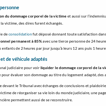
e personne
ion du dommage corporel de la victime
et aussi sur l’indemnisa
la victime, des dires furent échangés.
le de
consolidation
fut déposé donnant toute satisfaction dans
tionnel permanent à 85%
avec une tierce personne de 24 heures 
 enfants de 2 heures par jour jusqu’à leurs 12 ans puis 1 heure 
 et de véhicule adaptés
unal judiciaire pour voir
liquider le dommage corporel de la v
e pour évaluer son dommage au titre du logement adapté, des a
e devant le Tribunal avec échanges de conclusions et plaidoirie
 victime de réorganiser sa vie loin du monde judiciaire, une pag
ancière permettent aussi de se reconstruire.