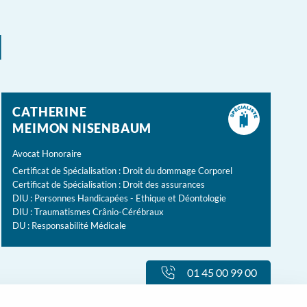
l
CATHERINE
MEIMON NISENBAUM
Avocat Honoraire
Certificat de Spécialisation : Droit du dommage Corporel
Certificat de Spécialisation : Droit des assurances
DIU : Personnes Handicapées - Ethique et Déontologie
DIU : Traumatismes Crânio-Cérébraux
DU : Responsabilité Médicale
01 45 00 99 00