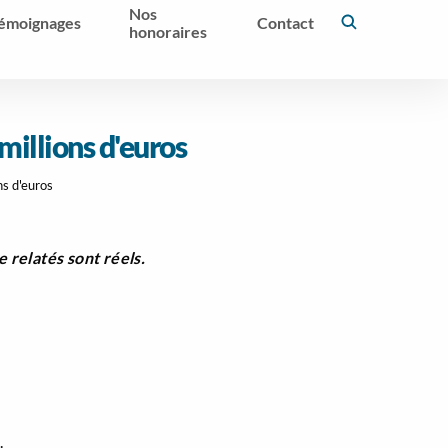
Nos
émoignages
Contact
honoraires
millions d'euros
ns d'euros
relatés sont réels.
.