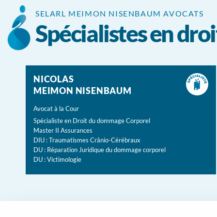
Panneau de gestion des cookies
SELARL MEIMON NISENBAUM AVOCATS
Spécialistes en dr
NICOLAS
MEIMON NISENBAUM
Avocat à la Cour
Spécialiste en Droit du dommage Corporel
Master II Assurances
DIU : Traumatismes Crânio-Cérébraux
DU : Réparation Juridique du dommage corporel
DU : Victimologie