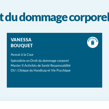
oit du dommage corpore
VANESSA
BOUQUET
Avocat à la Cour
Spécialiste en Droit du dommage corporel
Master II Activités de Santé Responsabilité
DU : Clinique du Handicap et Vie Psychique