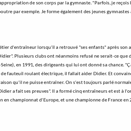
appropriation de son corps par la gymnaste. "Parfois, je reçois 
poutre par exemple. Je forme également des jeunes gymnastes à e
ier d'entraîneur lorsqu'il a retrouvé "ses enfants" après son a
idier". Plusieurs clubs ont néanmoins refusé ne serait-ce que de
Seine), en 1991, des dirigeants qui lui ont donné sa chance. "Ç
de fauteuil roulant électrique, il fallait aider Didier. Et conva
 raison qu'il ne puisse entraîner. On s'est toujours parlé norm
Didier a fait ses preuves". Il a formé cinq entraîneurs et est à 
tion en championnat d'Europe, et une championne de France en 