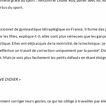
nnête grâce au sport : rencontrer Didier Roy, parler avec lui, 
rtus du sport.
sionnel de gymnastique tétraplégique en France. Il forme des jeu
r les filles, explique-t-il, elles sont plus sérieuses que les gar
ue. Elles ont déjà acquis de la motricité, de la technique : je l
ffectue un travail de correction uniquement par la parole". Did
oi. Mais je vois plus facilement les petits défauts en étant éloi
E DIDIER »
mment corriger leurs gestes, ce qui les oblige à travailler par e