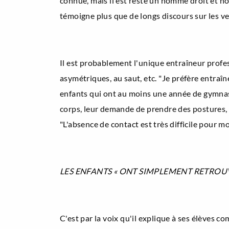
connue, mais il est resté un homme droit et ho
témoigne plus que de longs discours sur les ve
Il est probablement l'unique entraîneur profes
asymétriques, au saut, etc. "Je préfère entraîne
enfants qui ont au moins une année de gymnastiq
corps, leur demande de prendre des postures, e
"L'absence de contact est très difficile pour m
LES ENFANTS « ONT SIMPLEMENT RETROUV
C'est par la voix qu'il explique à ses élèves co