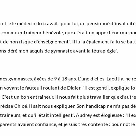
ontre le médecin du travail : pour lui, un pensionné d'invalidité 3
ub, comme entraîneur bénévole, que c'était un apport énorme po
icat de non risque d'enseignement". Il lui a également fallu se ba
 considéré mon acquis de gymnaste avant la tétraplégie".
es gymnastes, âgées de 9 à 18 ans. L'une d'elles, Laetitia, ne r
n voyant le fauteuil roulant de Didier. "Il est gentil, explique 
C'est un bon entraîneur. Il nous fait plus travailler que d'autres 
précise Chloé, il sait nous expliquer. Son handicap ne m'a pas d
îneurs, et qu'il était intelligent". Audrey est élogieuse : "Il exp
arents avaient confiance, et je suis très contente : pour notre