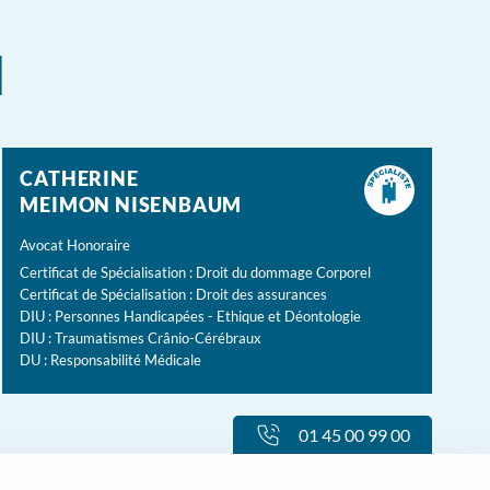
l
CATHERINE
MEIMON NISENBAUM
Avocat Honoraire
Certificat de Spécialisation : Droit du dommage Corporel
Certificat de Spécialisation : Droit des assurances
DIU : Personnes Handicapées - Ethique et Déontologie
DIU : Traumatismes Crânio-Cérébraux
DU : Responsabilité Médicale
01 45 00 99 00