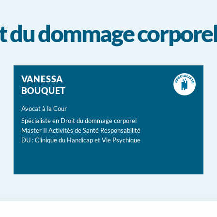
oit du dommage corpore
VANESSA
BOUQUET
Avocat à la Cour
Spécialiste en Droit du dommage corporel
Master II Activités de Santé Responsabilité
DU : Clinique du Handicap et Vie Psychique