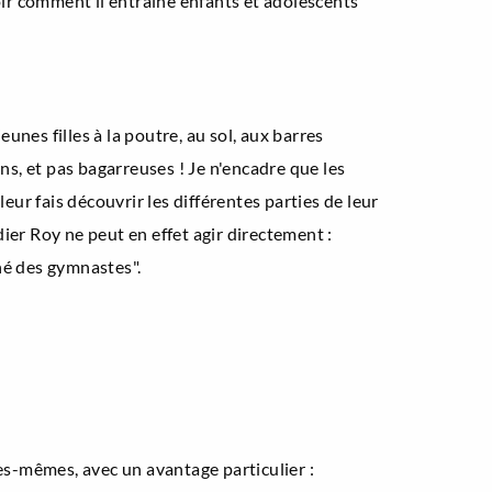
voir comment il entraîne enfants et adolescents
nes filles à la poutre, au sol, aux barres
çons, et pas bagarreuses ! Je n'encadre que les
eur fais découvrir les différentes parties de leur
ier Roy ne peut en effet agir directement :
gné des gymnastes".
lles-mêmes, avec un avantage particulier :