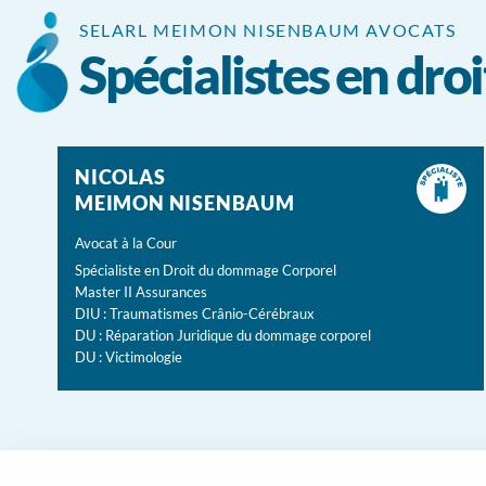
Panneau de gestion des cookies
SELARL MEIMON NISENBAUM AVOCATS
Spécialistes en dr
NICOLAS
MEIMON NISENBAUM
Avocat à la Cour
Spécialiste en Droit du dommage Corporel
Master II Assurances
DIU : Traumatismes Crânio-Cérébraux
DU : Réparation Juridique du dommage corporel
DU : Victimologie