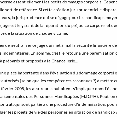
cerne essentiellement les petits dommages corporels. Cependa
le sert de référence. Si cette création jurisprudentielle disparais
lleurs, la jurisprudence qui se dégage pour les handicaps moyen
uge est le garant de la réparation du préjudice corporel et de
ité de la situation de chaque victime.
en de neutraliser ce juge qui met à mal la sécurité financière de
s indemnitaires. En somme, c'est le retour à une barémisation q
à préparés et proposés à la Chancellerie...
e une place importante dans l'évaluation du dommage corporel 
ient autorisés (selon quelles compétences reconnues ?) à mettre
1 février 2005, les assureurs souhaitent s'impliquer dans l'élabor
rtementales des Personnes Handicapées (M.D.P.H). Peut-on co
 contrat, qui sont partie à une procédure d'indemnisation, pou
r les projets de vie des personnes en situation de handicap ?