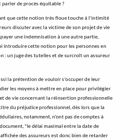
t parler de procès équitable ?
nt que cette notion très floue touche à l'intimité
reurs discuter avec la victime de son projet de vie
payer une indemnisation à une autre partie,
oi introduire cette notion pour les personnes en
 : un juge des tutelles et de surcroît un assureur
ussi la prétention de vouloir s'occuper de leur
tudier les moyens à mettre en place pour privilégier
t de vie concernant la réinsertion professionnelle
tre du préjudice professionnel, dès lors que la
 médullaires, notamment, n'ont pas de comptes à
e document, "le délai maximal entre la date de
 affichée des assureurs est donc bien de retarder