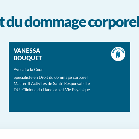
oit du dommage corpore
VANESSA
BOUQUET
Avocat à la Cour
Spécialiste en Droit du dommage corporel
Master II Activités de Santé Responsabilité
DU : Clinique du Handicap et Vie Psychique