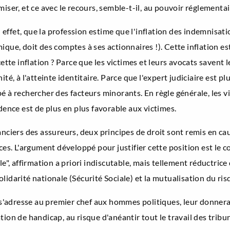
iser, et ce avec le recours, semble-t-il, au pouvoir réglementai
n effet, que la profession estime que l'inflation des indemnisati
que, doit des comptes à ses actionnaires !). Cette inflation es
ette inflation ? Parce que les victimes et leurs avocats savent l
té, à l'atteinte identitaire. Parce que l'expert judiciaire est p
 à rechercher des facteurs minorants. En règle générale, les vi
dence est de plus en plus favorable aux victimes.
ciers des assureurs, deux principes de droit sont remis en cause 
ices. L'argument développé pour justifier cette position est le 
e", affirmation a priori indiscutable, mais tellement réductrice 
lidarité nationale (Sécurité Sociale) et la mutualisation du ri
i s'adresse au premier chef aux hommes politiques, leur donnera
ion de handicap, au risque d'anéantir tout le travail des tribun