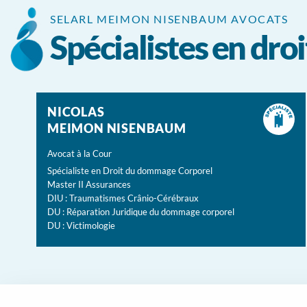
Panneau de gestion des cookies
SELARL MEIMON NISENBAUM AVOCATS
Spécialistes en dr
NICOLAS
MEIMON NISENBAUM
Avocat à la Cour
Spécialiste en Droit du dommage Corporel
Master II Assurances
DIU : Traumatismes Crânio-Cérébraux
DU : Réparation Juridique du dommage corporel
DU : Victimologie