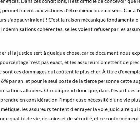
néfices. Dans ces conditions, il est difficile de concevoir que le
", permettraient aux victimes d'être mieux indemnisées. Car à l'
urs s'appauvriraient ! C'est la raison mécanique fondamentale 
s indemnisations cohérentes, se les voient refuser par les assu
der si la justice sert à quelque chose, car ce document nous ex
 pourcentage n'est pas exact, et les assureurs omettent de pr
, ce sont ces dommages qui coûtent le plus cher. À titre d'exemp
 par an, et pour le seul poste de la tierce personne cette au
sations allouées. On comprend donc que, dans l'esprit des assu
prendre en considération l'impérieuse nécessité d'une vie plus
hmétique, les assureurs tentent d'enrayer la voie judiciaire qu
ne qualité de vie, de soins et de sécurité, et ce conformément 