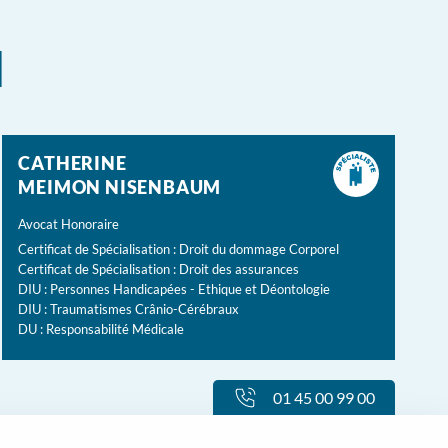
l
CATHERINE
MEIMON NISENBAUM
Avocat Honoraire
Certificat de Spécialisation : Droit du dommage Corporel
Certificat de Spécialisation : Droit des assurances
DIU : Personnes Handicapées - Ethique et Déontologie
DIU : Traumatismes Crânio-Cérébraux
DU : Responsabilité Médicale
01 45 00 99 00