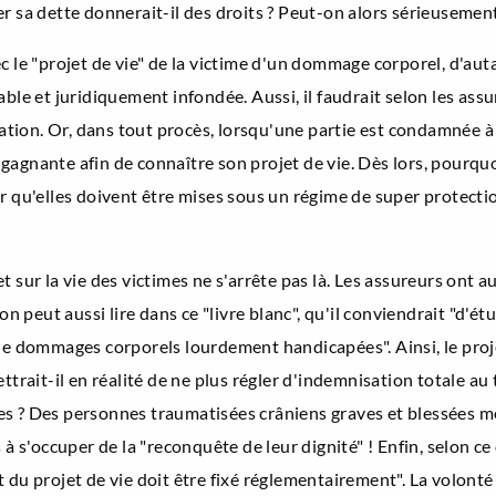
ayer sa dette donnerait-il des droits ? Peut-on alors sérieusemen
c le "projet de vie" de la victime d'un dommage corporel, d'auta
ble et juridiquement infondée. Aussi, il faudrait selon les assu
ion. Or, dans tout procès, lorsqu'une partie est condamnée à 
gagnante afin de connaître son projet de vie. Dès lors, pourqu
r qu'elles doivent être mises sous un régime de super protection
 sur la vie des victimes ne s'arrête pas là. Les assureurs ont a
on peut aussi lire dans ce "livre blanc", qu'il conviendrait "d'é
 de dommages corporels lourdement handicapées". Ainsi, le proje
it-il en réalité de ne plus régler d'indemnisation totale au ti
tères ? Des personnes traumatisées crâniens graves et blessées
 à s'occuper de la "reconquête de leur dignité" ! Enfin, selon c
 du projet de vie doit être fixé réglementairement". La volonté