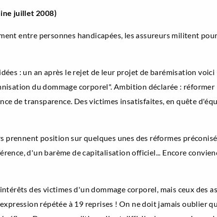
ne juillet 2008)
tement entre personnes handicapées, les assureurs militent pour 
idées : un an après le rejet de leur projet de barémisation voici
demnisation du dommage corporel". Ambition déclarée : réformer l
nce de transparence. Des victimes insatisfaites, en quête d'équ
ureurs prennent position sur quelques unes des réformes préconi
férence, d'un barème de capitalisation officiel... Encore convien
s intérêts des victimes d'un dommage corporel, mais ceux des assu
", expression répétée à 19 reprises ! On ne doit jamais oublier