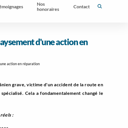
Nos
émoignages
Contact
honoraires
paysement d'une action en
une action en réparation
ânien grave, victime d'un accident de la route en
n spécialisé. Cela a fondamentalement changé le
éels :
ances