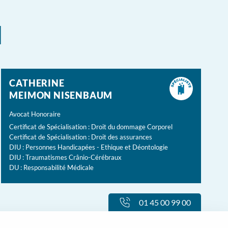
l
CATHERINE
MEIMON NISENBAUM
Avocat Honoraire
Certificat de Spécialisation : Droit du dommage Corporel
Certificat de Spécialisation : Droit des assurances
DIU : Personnes Handicapées - Ethique et Déontologie
DIU : Traumatismes Crânio-Cérébraux
DU : Responsabilité Médicale
01 45 00 99 00