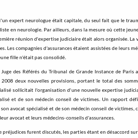
 d'un expert neurologue était capitale, du seul fait que le tr
ste en neurologie. Par ailleurs, dans la mesure où cette jeune f
ière réunion d'expertise judiciaire était alors organisée. La v
mes. Les compagnies d'assurances étaient assistées de leurs m
une fille n'était pas consolidé.
e Juge des Référés du Tribunal de Grande Instance de Paris af
 2008 deux nouvelles provisions, portant le total des somme
isé sollicitait l'organisation d'une nouvelle expertise judici
alisé et de son médecin conseil de victimes. Un rapport défi
de son avocat spécialisé et de son médecin conseil de victimes
 leur avocat et leurs médecins-conseils d'assurances.
préjudices furent discutés, les parties étant en désaccord sur 