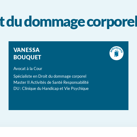
oit du dommage corpore
VANESSA
BOUQUET
Avocat à la Cour
Spécialiste en Droit du dommage corporel
Master II Activités de Santé Responsabilité
DU : Clinique du Handicap et Vie Psychique