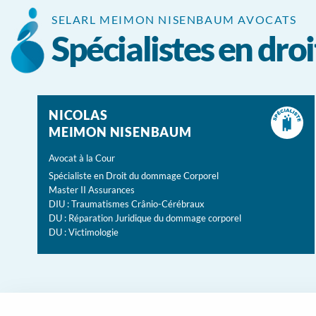
Panneau de gestion des cookies
SELARL MEIMON NISENBAUM AVOCATS
Spécialistes en dr
NICOLAS
MEIMON NISENBAUM
Avocat à la Cour
Spécialiste en Droit du dommage Corporel
Master II Assurances
DIU : Traumatismes Crânio-Cérébraux
DU : Réparation Juridique du dommage corporel
DU : Victimologie