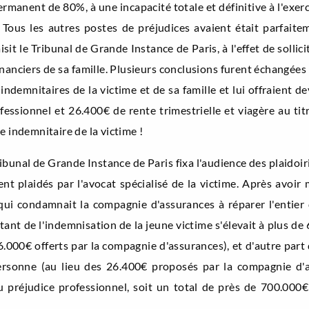
manent de 80%, à une incapacité totale et définitive à l'exerci
us les autres postes de préjudices avaient était parfaitemen
aisit le Tribunal de Grande Instance de Paris, à l'effet de sollic
inanciers de sa famille. Plusieurs conclusions furent échangées
ndemnitaires de la victime et de sa famille et lui offraient d
essionnel et 26.400€ de rente trimestrielle et viagère au tit
e indemnitaire de la victime !
e Tribunal de Grande Instance de Paris fixa l'audience des plaido
ent plaidés par l'avocat spécialisé de la victime. Après avoir 
qui condamnait la compagnie d'assurances à réparer l'entier 
ontant de l'indemnisation de la jeune victime s'élevait à plus
.000€ offerts par la compagnie d'assurances), et d'autre part 
personne (au lieu des 26.400€ proposés par la compagnie d'a
u préjudice professionnel, soit un total de près de 700.000€