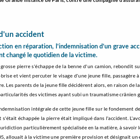
d'un accident
ion en réparation, l'indemnisation d'un grave acci
t changé le quotidien de la victime.
grosse pierre s'échappe de la benne d'un camion, rebondit sur 
-brise et vient percuter le visage d'une jeune fille, passagère 
e. Les parents de la jeune fille décidèrent alors, en raison de l
 particularités des victimes ayant subi un traumatisme crânien g
'indemnisation intégrale de cette jeune fille sur le fondement de 
s'était échappée la pierre était impliqué dans l'accident. L'av
juridiction particulièrement spécialisée en la matière, à savoi
 allouait à la victime une première provision et désignait un ex