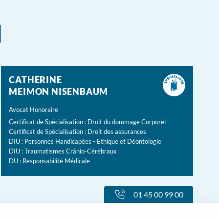
l
CATHERINE
MEIMON NISENBAUM
Avocat Honoraire
Certificat de Spécialisation : Droit du dommage Corporel
Certificat de Spécialisation : Droit des assurances
DIU : Personnes Handicapées - Ethique et Déontologie
DIU : Traumatismes Crânio-Cérébraux
DU : Responsabilité Médicale
01 45 00 99 00