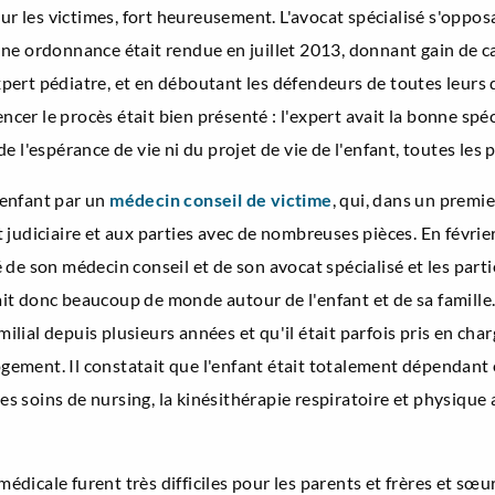
our les victimes, fort heureusement. L'avocat spécialisé s'opp
t une ordonnance était rendue en juillet 2013, donnant gain de c
'expert pédiatre, et en déboutant les défendeurs de toutes leur
r le procès était bien présenté : l'expert avait la bonne spéc
 l'espérance de vie ni du projet de vie de l'enfant, toutes les p
l'enfant par un
médecin conseil de victime
, qui, dans un premie
judiciaire et aux parties avec de nombreuses pièces. En février 
sté de son médecin conseil et de son avocat spécialisé et les par
vait donc beaucoup de monde autour de l'enfant et de sa famille.
milial depuis plusieurs années et qu'il était parfois pris en cha
ment. Il constatait que l'enfant était totalement dépendant 
les soins de nursing, la kinésithérapie respiratoire et physique
 médicale furent très difficiles pour les parents et frères et 