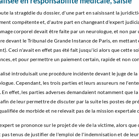
ialisée en responsabilité médicale, saisie
oute la stragédie du dossier, d'une part en saisissant la juridi
ment compétente et, d'autre part en changeant d'expert judicia
mage corporel devait être faite par un neurologue, et non par un
aire devant le Tribunal de Grande Instance de Paris, en mettant 
t). Ceci n'avait en effet pas été fait jusqu'ici alors que cette s
nces, et pour permettre un paiement certain, rapide et non con
cialisé introduisait une procédure incidente devant le juge de l
ologue. Cependant, les trois parties et leurs assureurs ne l'en
En effet, les parties adverses demandaient notamment que la mi
 afin de leur permettre de discuter par la suite les postes de 
alifiée de morbide et ne relevait pas de la mission expertale 
ert se prononce sur le projet de vie de la victime, alors que c
pas tenus de justifier de l'emploi de l'indemnisation et de leur