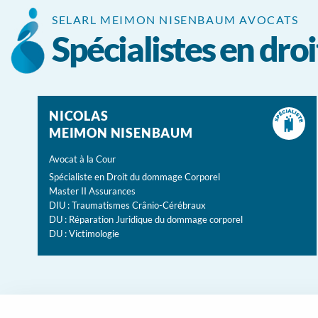
Panneau de gestion des cookies
SELARL MEIMON NISENBAUM AVOCATS
Spécialistes en dr
NICOLAS
MEIMON NISENBAUM
Avocat à la Cour
Spécialiste en Droit du dommage Corporel
Master II Assurances
DIU : Traumatismes Crânio-Cérébraux
DU : Réparation Juridique du dommage corporel
DU : Victimologie