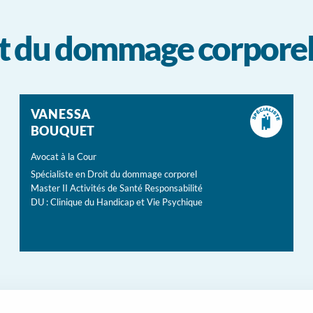
oit du dommage corpore
VANESSA
BOUQUET
Avocat à la Cour
Spécialiste en Droit du dommage corporel
Master II Activités de Santé Responsabilité
DU : Clinique du Handicap et Vie Psychique