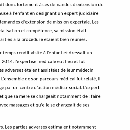
osait donc fortement à ces demandes d'extension de
ause à l'enfant en désignant un expert judiciaire
s demandes d'extension de mission expertale. Les
ialisation et compétence, sa mission était
arties à la procédure étaient bien réunies.
r temps rendit visite à l'enfant et dressait un
2014, l'expertise médicale eut lieu et fut
ties adverses étaient assistées de leur médecin
 L'ensemble de son parcours médical fut relaté, il
rge par un centre d'action médico-social. L'expert
et que sa mère se chargeait notamment de : faire
 avec massages et qu'elle se chargeait de ses
sœurs. Les parties adverses estimaient notamment