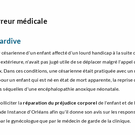
rreur médicale
tardive
ésarienne d'un enfant affecté d'un lourd handicap à la suite d'
n extérieure, n'avait pas jugé utile de se déplacer malgré l'app
eux. Dans ces conditions, une césarienne était pratiquée avec u
r un enfant qui est né en état de mort apparente, la reprise de
es séquelles d'une encéphalopathie anoxique néonatale.
olliciter la
réparation du préjudice corporel
de l'enfant et de 
e Instance d'Orléans afin qu'il donne son avis sur les responsa
par le gynécologue que par le médecin de garde de la clinique.