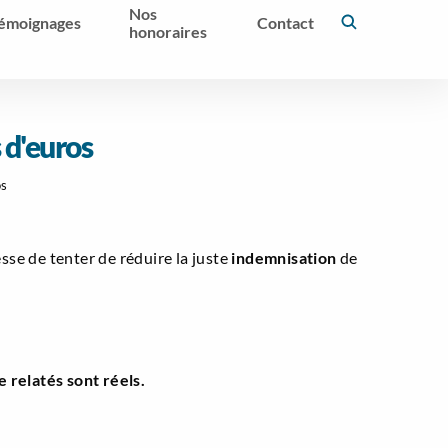
Nos
émoignages
Contact
honoraires
 d'euros
os
esse de tenter de réduire la juste
indemnisation
de
relatés sont réels.