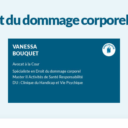
oit du dommage corpore
VANESSA
BOUQUET
Avocat à la Cour
Spécialiste en Droit du dommage corporel
Master II Activités de Santé Responsabilité
DU : Clinique du Handicap et Vie Psychique