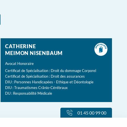
l
CATHERINE
MEIMON NISENBAUM
Avocat Honoraire
Certificat de Spécialisation : Droit du dommage Corporel
Certificat de Spécialisation : Droit des assurances
DIU : Personnes Handicapées - Ethique et Déontologie
DIU : Traumatismes Crânio-Cérébraux
DU : Responsabilité Médicale
01 45 00 99 00