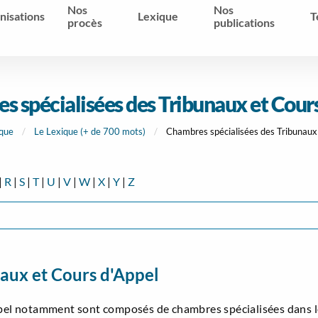
Nos
Nos
nisations
Lexique
T
procès
publications
 spécialisées des Tribunaux et Cour
que
Le Lexique (+ de 700 mots)
Chambres spécialisées des Tribunaux
|
R
|
S
|
T
|
U
|
V
|
W
|
X
|
Y
|
Z
aux et Cours d'Appel
ppel notamment sont composés de chambres spécialisées dans le