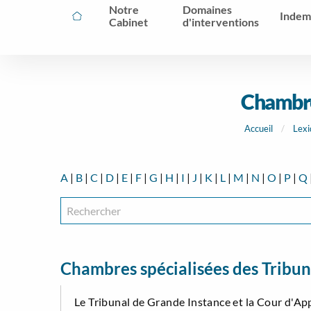
Notre
Domaines
Indem
Cabinet
d'interventions
Chambres
Accueil
Lexi
A
|
B
|
C
|
D
|
E
|
F
|
G
|
H
|
I
|
J
|
K
|
L
|
M
|
N
|
O
|
P
|
Q
Chambres spécialisées des Tribun
Le Tribunal de Grande Instance et la Cour d'A