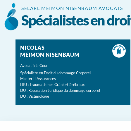
Panneau de gestion des cookies
SELARL MEIMON NISENBAUM AVOCATS
Spécialistes en dr
NICOLAS
MEIMON NISENBAUM
Avocat à la Cour
Spécialiste en Droit du dommage Corporel
Master II Assurances
DIU : Traumatismes Crânio-Cérébraux
DU : Réparation Juridique du dommage corporel
DU : Victimologie