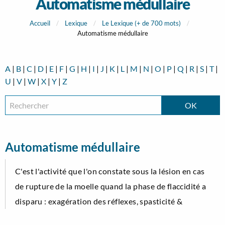
Automatisme médullaire
Accueil
Lexique
Le Lexique (+ de 700 mots)
Automatisme médullaire
A
|
B
|
C
|
D
|
E
|
F
|
G
|
H
|
I
|
J
|
K
|
L
|
M
|
N
|
O
|
P
|
Q
|
R
|
S
|
T
|
U
|
V
|
W
|
X
|
Y
|
Z
Automatisme médullaire
C'est l'activité que l'on constate sous la lésion en cas
de rupture de la moelle quand la phase de flaccidité a
disparu : exagération des réflexes, spasticité &