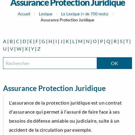
Assurance Protection Juridique
Accueil
Lexique
Le Lexique (+ de 700 mots)
Assurance Protection Juridique
A
|
B
|
C
|
D
|
E
|
F
|
G
|
H
|
I
|
J
|
K
|
L
|
M
|
N
|
O
|
P
|
Q
|
R
|
S
|
T
|
U
|
V
|
W
|
X
|
Y
|
Z
Assurance Protection Juridique
L'assurance de la protection juridique est un contrat
d'assurance qui permet à l'assuré de faire face à ses
besoins de défense amiable ou judiciaire, suite à un
accident de la circulation par exemple.