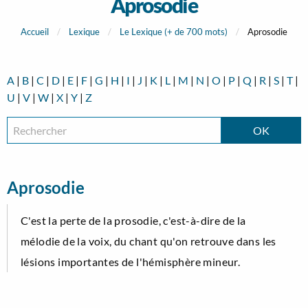
Aprosodie
Accueil
Lexique
Le Lexique (+ de 700 mots)
Aprosodie
A
|
B
|
C
|
D
|
E
|
F
|
G
|
H
|
I
|
J
|
K
|
L
|
M
|
N
|
O
|
P
|
Q
|
R
|
S
|
T
|
U
|
V
|
W
|
X
|
Y
|
Z
Aprosodie
C'est la perte de la prosodie, c'est-à-dire de la
mélodie de la voix, du chant qu'on retrouve dans les
lésions importantes de l'hémisphère mineur.