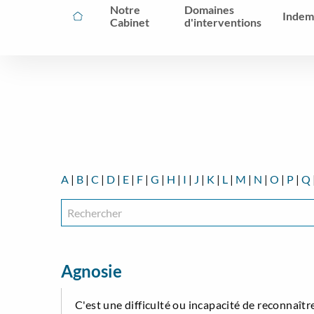
Notre
Domaines
Indem
Cabinet
d'interventions
A
|
B
|
C
|
D
|
E
|
F
|
G
|
H
|
I
|
J
|
K
|
L
|
M
|
N
|
O
|
P
|
Q
Agnosie
C'est une difficulté ou incapacité de reconnaîtr