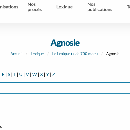
Nos
Nos
nisations
Lexique
T
procès
publications
Agnosie
Accueil
Lexique
Le Lexique (+ de 700 mots)
Agnosie
|
R
|
S
|
T
|
U
|
V
|
W
|
X
|
Y
|
Z
e.