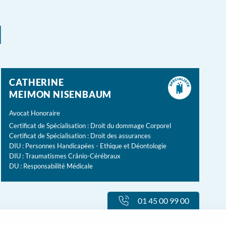
l
CATHERINE
MEIMON NISENBAUM
Avocat Honoraire
Certificat de Spécialisation : Droit du dommage Corporel
Certificat de Spécialisation : Droit des assurances
DIU : Personnes Handicapées - Ethique et Déontologie
DIU : Traumatismes Crânio-Cérébraux
DU : Responsabilité Médicale
01 45 00 99 00