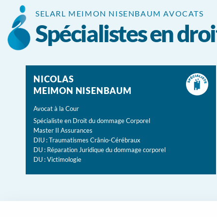
Panneau de gestion des cookies
SELARL MEIMON NISENBAUM AVOCATS
Spécialistes en dr
NICOLAS
MEIMON NISENBAUM
Avocat à la Cour
Spécialiste en Droit du dommage Corporel
Master II Assurances
DIU : Traumatismes Crânio-Cérébraux
DU : Réparation Juridique du dommage corporel
DU : Victimologie