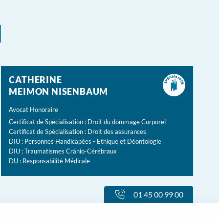
l
CATHERINE
MEIMON NISENBAUM
Avocat Honoraire
Certificat de Spécialisation : Droit du dommage Corporel
Certificat de Spécialisation : Droit des assurances
DIU : Personnes Handicapées - Ethique et Déontologie
DIU : Traumatismes Crânio-Cérébraux
DU : Responsabilité Médicale
01 45 00 99 00