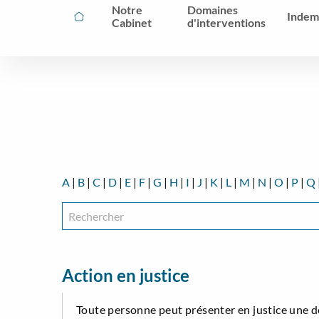
Notre
Domaines
Indem
Cabinet
d'interventions
A
|
B
|
C
|
D
|
E
|
F
|
G
|
H
|
I
|
J
|
K
|
L
|
M
|
N
|
O
|
P
|
Q
Action en justice
Toute personne peut présenter en justice une de