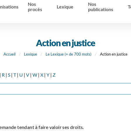
Nos
Nos
nisations
Lexique
T
procès
publications
Action en justice
Accueil
Lexique
Le Lexique (+ de 700 mots)
Action en justice
|
R
|
S
|
T
|
U
|
V
|
W
|
X
|
Y
|
Z
mande tendant à faire valoir ses droits.