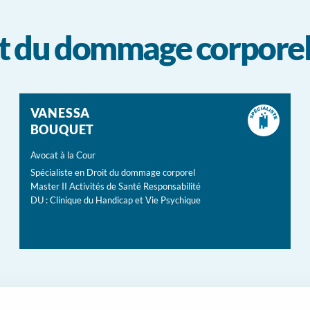
oit du dommage corpore
VANESSA
BOUQUET
Avocat à la Cour
Spécialiste en Droit du dommage corporel
Master II Activités de Santé Responsabilité
DU : Clinique du Handicap et Vie Psychique