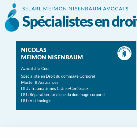
Panneau de gestion des cookies
SELARL MEIMON NISENBAUM AVOCATS
Spécialistes en dr
NICOLAS
MEIMON NISENBAUM
Avocat à la Cour
Spécialiste en Droit du dommage Corporel
Master II Assurances
DIU : Traumatismes Crânio-Cérébraux
DU : Réparation Juridique du dommage corporel
DU : Victimologie