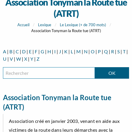
Association Tonyman la Route tue
(ATRT)
Accueil
Lexique
Le Lexique (+ de 700 mots)
Association Tonyman la Route tue (ATRT)
A
|
B
|
C
|
D
|
E
|
F
|
G
|
H
|
I
|
J
|
K
|
L
|
M
|
N
|
O
|
P
|
Q
|
R
|
S
|
T
|
U
|
V
|
W
|
X
|
Y
|
Z
Association Tonyman la Route tue
(ATRT)
Association créé en janvier 2003, venant en aide aux
victimes de la route dans leurs démarches avec la