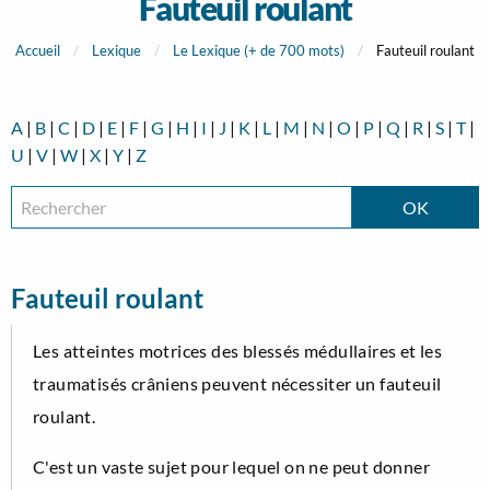
Fauteuil roulant
Accueil
Lexique
Le Lexique (+ de 700 mots)
Fauteuil roulant
A
|
B
|
C
|
D
|
E
|
F
|
G
|
H
|
I
|
J
|
K
|
L
|
M
|
N
|
O
|
P
|
Q
|
R
|
S
|
T
|
U
|
V
|
W
|
X
|
Y
|
Z
Fauteuil roulant
Les atteintes motrices des blessés médullaires et les
traumatisés crâniens peuvent nécessiter un fauteuil
roulant.
C'est un vaste sujet pour lequel on ne peut donner