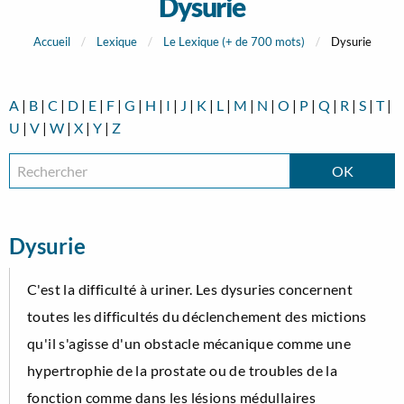
Dysurie
Accueil
Lexique
Le Lexique (+ de 700 mots)
Dysurie
A
|
B
|
C
|
D
|
E
|
F
|
G
|
H
|
I
|
J
|
K
|
L
|
M
|
N
|
O
|
P
|
Q
|
R
|
S
|
T
|
U
|
V
|
W
|
X
|
Y
|
Z
Dysurie
C'est la difficulté à uriner. Les dysuries concernent
toutes les difficultés du déclenchement des mictions
qu'il s'agisse d'un obstacle mécanique comme une
hypertrophie de la prostate ou de troubles de la
fonction comme dans les lésions médullaires