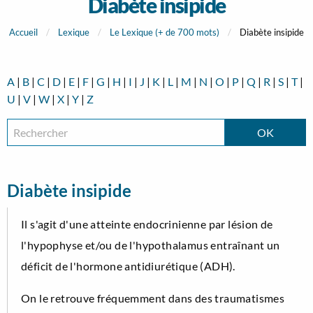
Diabète insipide
Accueil
Lexique
Le Lexique (+ de 700 mots)
Diabète insipide
A
|
B
|
C
|
D
|
E
|
F
|
G
|
H
|
I
|
J
|
K
|
L
|
M
|
N
|
O
|
P
|
Q
|
R
|
S
|
T
|
U
|
V
|
W
|
X
|
Y
|
Z
Diabète insipide
Il s'agit d'une atteinte endocrinienne par lésion de
l'hypophyse et/ou de l'hypothalamus entraînant un
déficit de l'hormone antidiurétique (ADH).
On le retrouve fréquemment dans des traumatismes