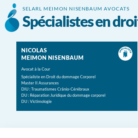
Panneau de gestion des cookies
SELARL MEIMON NISENBAUM AVOCATS
Spécialistes en dr
NICOLAS
MEIMON NISENBAUM
Avocat à la Cour
Spécialiste en Droit du dommage Corporel
Master II Assurances
DIU : Traumatismes Crânio-Cérébraux
DU : Réparation Juridique du dommage corporel
DU : Victimologie