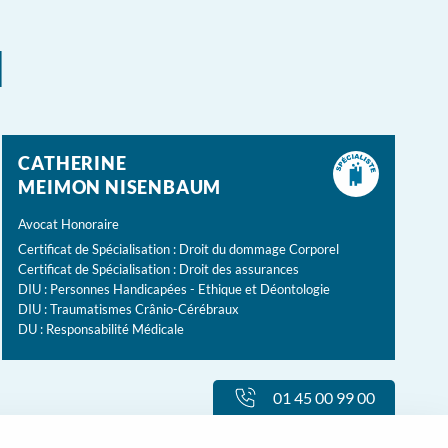
l
CATHERINE
MEIMON NISENBAUM
Avocat Honoraire
Certificat de Spécialisation : Droit du dommage Corporel
Certificat de Spécialisation : Droit des assurances
DIU : Personnes Handicapées - Ethique et Déontologie
DIU : Traumatismes Crânio-Cérébraux
DU : Responsabilité Médicale
01 45 00 99 00