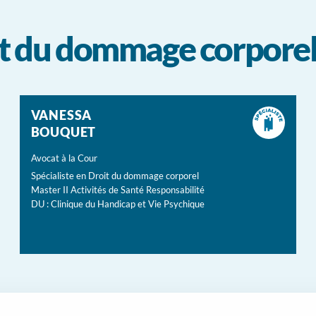
oit du dommage corpore
VANESSA
BOUQUET
Avocat à la Cour
Spécialiste en Droit du dommage corporel
Master II Activités de Santé Responsabilité
DU : Clinique du Handicap et Vie Psychique