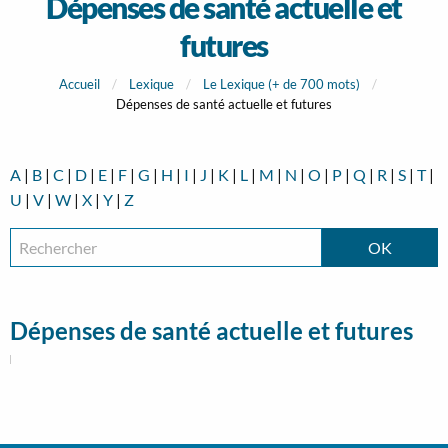
Dépenses de santé actuelle et
futures
Accueil
Lexique
Le Lexique (+ de 700 mots)
Dépenses de santé actuelle et futures
A
|
B
|
C
|
D
|
E
|
F
|
G
|
H
|
I
|
J
|
K
|
L
|
M
|
N
|
O
|
P
|
Q
|
R
|
S
|
T
|
U
|
V
|
W
|
X
|
Y
|
Z
Dépenses de santé actuelle et futures