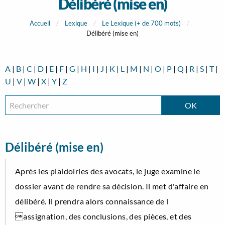
Délibéré (mise en)
Accueil
Lexique
Le Lexique (+ de 700 mots)
Délibéré (mise en)
A
|
B
|
C
|
D
|
E
|
F
|
G
|
H
|
I
|
J
|
K
|
L
|
M
|
N
|
O
|
P
|
Q
|
R
|
S
|
T
|
U
|
V
|
W
|
X
|
Y
|
Z
Délibéré (mise en)
Après les plaidoiries des avocats, le juge examine le
dossier avant de rendre sa décision. Il met d'affaire en
délibéré. Il prendra alors connaissance de l
assignation, des conclusions, des pièces, et des