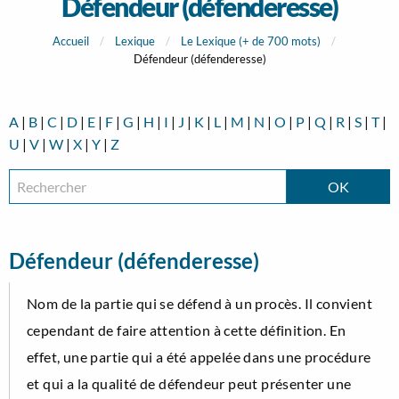
Défendeur (défenderesse)
Accueil
Lexique
Le Lexique (+ de 700 mots)
Défendeur (défenderesse)
A
|
B
|
C
|
D
|
E
|
F
|
G
|
H
|
I
|
J
|
K
|
L
|
M
|
N
|
O
|
P
|
Q
|
R
|
S
|
T
|
U
|
V
|
W
|
X
|
Y
|
Z
Défendeur (défenderesse)
Nom de la partie qui se défend à un procès. Il convient
cependant de faire attention à cette définition. En
effet, une partie qui a été appelée dans une procédure
et qui a la qualité de défendeur peut présenter une