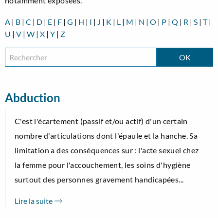
notamment exposées.
A
|
B
|
C
|
D
|
E
|
F
|
G
|
H
|
I
|
J
|
K
|
L
|
M
|
N
|
O
|
P
|
Q
|
R
|
S
|
T
|
U
|
V
|
W
|
X
|
Y
|
Z
Abduction
C'est l'écartement (passif et/ou actif) d'un certain
nombre d'articulations dont l'épaule et la hanche. Sa
limitation a des conséquences sur : l'acte sexuel chez
la femme pour l'accouchement, les soins d'hygiène
surtout des personnes gravement handicapées...
Lire la suite